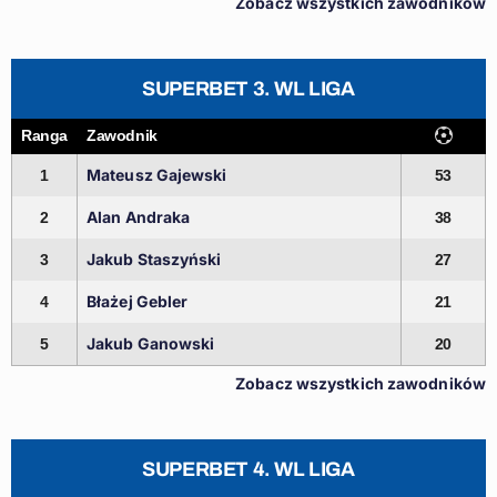
Zobacz wszystkich zawodników
SUPERBET 3. WL LIGA
Ranga
Zawodnik
Mateusz Gajewski
1
53
Alan Andraka
2
38
Jakub Staszyński
3
27
Błażej Gebler
4
21
Jakub Ganowski
5
20
Zobacz wszystkich zawodników
SUPERBET 4. WL LIGA