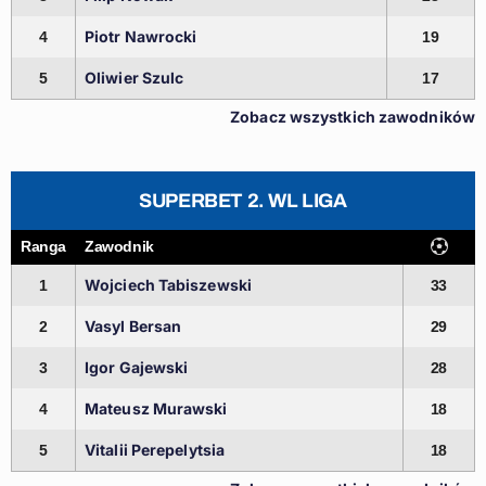
Piotr Nawrocki
4
19
Oliwier Szulc
5
17
Zobacz wszystkich zawodników
SUPERBET 2. WL LIGA
Ranga
Zawodnik
Wojciech Tabiszewski
1
33
Vasyl Bersan
2
29
Igor Gajewski
3
28
Mateusz Murawski
4
18
Vitalii Perepelytsia
5
18