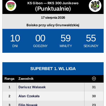
KS Gibon — RKS 300 Junikowo
(Punktualnie)
17 sierpnia 2026
Boisko przy ulicy Grunwaldzkiej
10
00
59
54
DNI
GODZINY
MINUTY
SEKUNDY
SUPERBET 1. WL LIGA
Ranga
Zawodnik
Dariusz Walasek
1
31
Alan Czekała
2
30
Filip Nowak
3
23