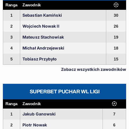
Ranga
Zawodnik
Sebastian Kamiński
1
30
Wojciech Nowak II
2
26
Mateusz Stachowiak
3
19
Michał Andrzejewski
4
18
Tobiasz Przybyło
5
15
Zobacz wszystkich zawodników
SUPERBET PUCHAR WL LIGI
Ranga
Zawodnik
Jakub Ganowski
1
7
Piotr Nowak
2
6