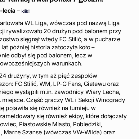
-lecia
–
klik!
startowała WL Liga, wówczas pod nazwą Liga
cji rywalizowało 20 drużyn pod balonem przy
rzostwo sięgnął wtedy FC Stilić, a w pucharze
lat później historia zatoczyła koło –
wnie odbył się pod balonem, lecz w
nowocześniejszych warunkach.
ę 24 drużyny, w tym aż pięć zespołów
zon: FC Stilić, WM, LP-G Fans, Gietewu oraz
iego wystąpili m.in. zawodnicy Wiary Lecha,
3. miejsce. Część graczy WL i Sekcji Winogrady
 pojawiła się również na turnieju w
zameldowały się również ekipy, które dołączały
iowiec, Piastowskie Miasto, Pobiedziki,
s), Marne Szanse (wówczas VW-Wilda) oraz