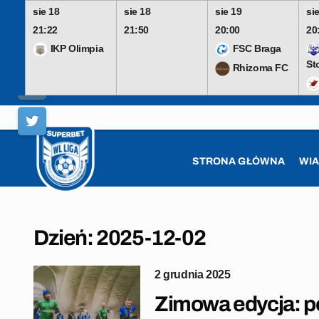
sie 18
sie 18
sie 19
si
21:22
21:50
20:00
20
IKP Olimpia
FSC Braga
St
Rhizoma FC
Skip
to
content
STRONA GŁÓWNA
WI
Dzień:
2025-12-02
2 grudnia 2025
Zimowa edycja: po