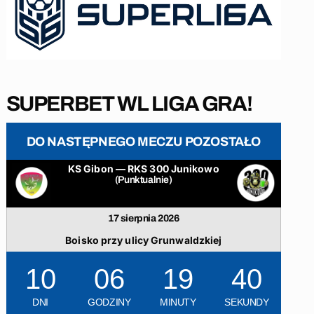
SUPERBET WL LIGA GRA!
DO NASTĘPNEGO MECZU POZOSTAŁO
KS Gibon — RKS 300 Junikowo
(Punktualnie)
17 sierpnia 2026
Boisko przy ulicy Grunwaldzkiej
10
06
19
40
DNI
GODZINY
MINUTY
SEKUNDY