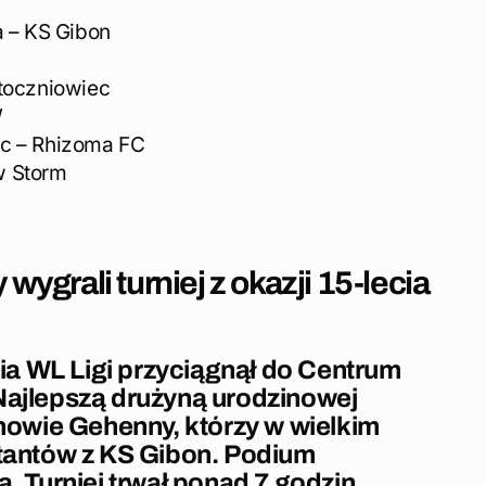
a – KS Gibon
Stoczniowiec
W
ec – Rhizoma FC
w Storm
grali turniej z okazji 15-lecia
ecia WL Ligi przyciągnął do Centrum
Najlepszą drużyną urodzinowej
ynowie Gehenny, którzy w wielkim
utantów z KS Gibon. Podium
a. Turniej trwał ponad 7 godzin.