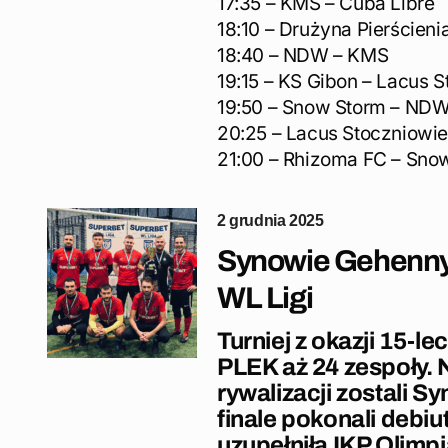
17:35 – KMS – Cuba Libre
18:10 – Drużyna Pierścieni
18:40 – NDW – KMS
19:15 – KS Gibon – Lacus 
19:50 – Snow Storm – ND
20:25 – Lacus Stoczniowi
21:00 – Rhizoma FC – Sno
2 grudnia 2025
Synowie Gehenny wy
WL Ligi
Turniej z okazji 15-l
PLEK aż 24 zespoły. 
rywalizacji zostali S
finale pokonali debi
uzupełniła IKP Olimpi