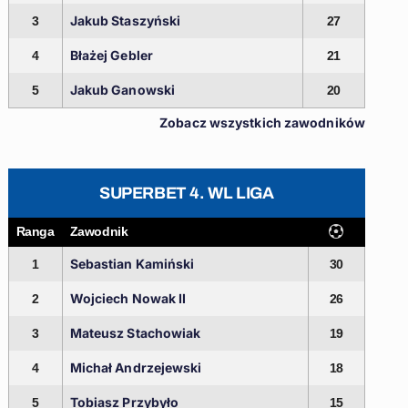
Jakub Staszyński
3
27
Błażej Gebler
4
21
Jakub Ganowski
5
20
Zobacz wszystkich zawodników
SUPERBET 4. WL LIGA
Ranga
Zawodnik
Sebastian Kamiński
1
30
Wojciech Nowak II
2
26
Mateusz Stachowiak
3
19
Michał Andrzejewski
4
18
Tobiasz Przybyło
5
15