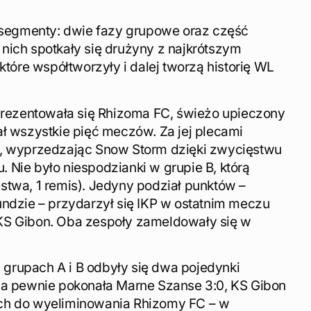
y segmenty: dwie fazy grupowe oraz część
nich spotkały się drużyny z najkrótszym
 które współtworzyły i dalej tworzą historię WL
 prezentowała się Rhizoma FC, świeżo upieczony
ał wszystkie pięć meczów. Za jej plecami
e, wyprzedzając Snow Storm dzięki zwycięstwu
 Nie było niespodzianki w grupie B, którą
stwa, 1 remis). Jedyny podział punktów –
undzie – przydarzył się IKP w ostatnim meczu
KS Gibon. Oba zespoły zameldowały się w
grupach A i B odbyły się dwa pojedynki
ia pewnie pokonała Marne Szanse 3:0, KS Gibon
ch do wyeliminowania Rhizomy FC – w