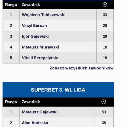
Ranga
Zawodnik
Wojciech Tabiszewski
1
33
Vasyl Bersan
2
29
Igor Gajewski
3
28
Mateusz Murawski
4
18
Vitalii Perepelytsia
5
18
Zobacz wszystkich zawodników
SUPERBET 3. WL LIGA
Ranga
Zawodnik
Mateusz Gajewski
1
53
Alan Andraka
2
38