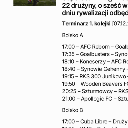
22 drużyny, o sześć w
dniu rywalizacji odbęd
Terminarz 1. kolejki
[07.12
Boisko A
17:00 – AFC Reborn – Goal
17:35 – Goalbusters – Syn
18:10 – Koneserzy – AFC R
18:40 – Synowie Gehenny
19:15 – RKS 300 Junikowo
19:50 – Wooden Beavers FC
20:25 – Szturmowcy – RK
21:00 – Apollogic FC – Sz
Boisko B
17:00 – Cuba Libre – Druży