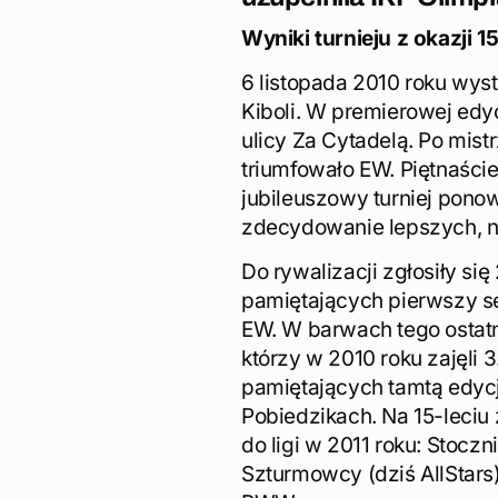
Wyniki turnieju z okazji 15
6 listopada 2010 roku wy
Kiboli. W premierowej edy
ulicy Za Cytadelą. Po mist
triumfowało EW. Piętnaście 
jubileuszowy turniej pono
zdecydowanie lepszych, 
Do rywalizacji zgłosiły si
pamiętających pierwszy se
EW. W barwach tego ostatn
którzy w 2010 roku zajęli 
pamiętających tamtą edycję
Pobiedzikach. Na 15-leciu 
do ligi w 2011 roku: Stoczn
Szturmowcy (dziś AllStar