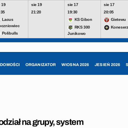
e 19
sie 19
sie 17
sie 17
:35
21:20
19:30
20:05
Lacus
KS Gibon
Gietewu
oczniowiec
RKS 300
Koneserz
Polibulls
Junikowo
ADOMOŚCI
ORGANIZATOR
WIOSNA 2026
JESIEŃ 2026
dział na grupy, system