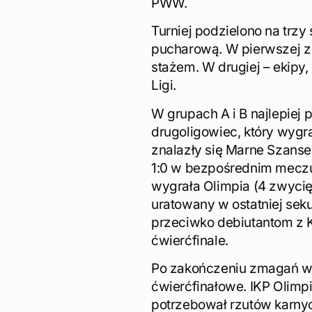
PWW.
Turniej podzielono na trz
pucharową. W pierwszej z 
stażem. W drugiej – ekipy,
Ligi.
W grupach A i B najlepiej
drugoligowiec, który wygr
znalazły się Marne Szans
1:0 w bezpośrednim meczu.
wygrała Olimpia (4 zwycię
uratowany w ostatniej sek
przeciwko debiutantom z 
ćwierćfinale.
Po zakończeniu zmagań w 
ćwierćfinałowe. IKP Olimp
potrzebował rzutów karny