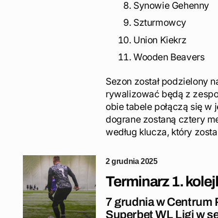
Synowie Gehenny
Szturmowcy
Union Kiekrz
Wooden Beavers
Sezon został podzielony n
rywalizować będą z zespoł
obie tabele połączą się w
dograne zostaną cztery me
według klucza, który zostan
2 grudnia 2025
Terminarz 1. kolej
7 grudnia w Centrum 
Superbet WL Ligi w se