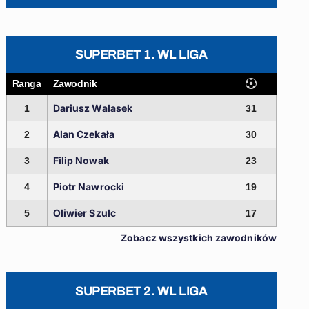
SUPERBET 1. WL LIGA
Ranga
Zawodnik
Dariusz Walasek
1
31
Alan Czekała
2
30
Filip Nowak
3
23
Piotr Nawrocki
4
19
Oliwier Szulc
5
17
Zobacz wszystkich zawodników
SUPERBET 2. WL LIGA