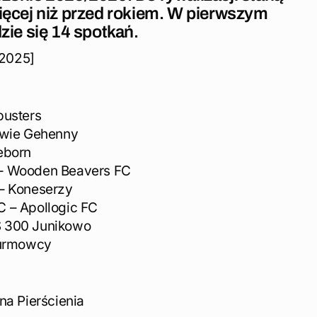
ięcej niż przed rokiem. W pierwszym
zie się 14 spotkań.
.2025]
busters
owie Gehenny
eborn
 – Wooden Beavers FC
 – Koneserzy
 – Apollogic FC
S 300 Junikowo
turmowcy
na Pierścienia