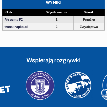
WYNIKI
Klub
Wynik meczu
Wynik
Rhizoma FC
1
Porażka
transkrupka.pl
2
Zwycięstwo
Wspierają rozgrywki