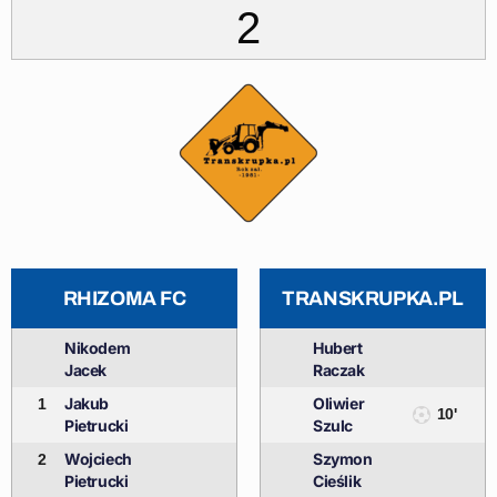
2
RHIZOMA FC
TRANSKRUPKA.PL
Nikodem
Hubert
Jacek
Raczak
Jakub
Oliwier
1
10'
Pietrucki
Szulc
Wojciech
Szymon
2
Pietrucki
Cieślik