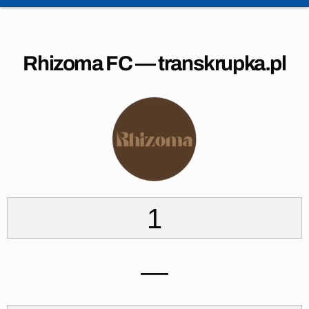
Rhizoma FC — transkrupka.pl
1
—