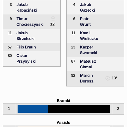
Jakub
Jakub
3
4
Kabaciński
Gazecki
Timur
Piotr
9
6
Chocieszyński
12'
Grunt
Jakub
Kamil
11
11
Strzelecki
Wieliczko
Filip Braun
Kacper
57
23
Sworacki
Oskar
80
Przybylski
Mateusz
87
Chmal
Marcin
92
13'
Dorosz
Bramki
1
2
Assists