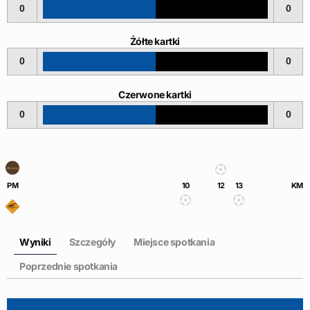
0
0
Żółte kartki
0
0
Czerwone kartki
0
0
PM
10
12
13
KM
Wyniki
Szczegóły
Miejsce spotkania
Poprzednie spotkania