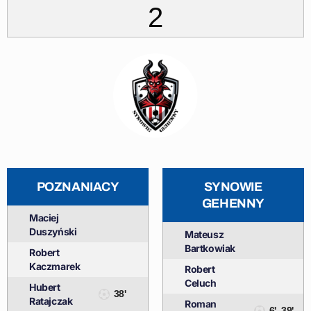
2
POZNANIACY
SYNOWIE
GEHENNY
Maciej
Duszyński
Mateusz
Bartkowiak
Robert
Kaczmarek
Robert
Celuch
Hubert
38'
Ratajczak
Roman
6', 39'