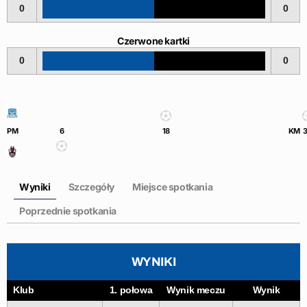
0
0
Czerwone kartki
0
0
PM
6
18
KM
Wyniki
Szczegóły
Miejsce spotkania
Poprzednie spotkania
WYNIKI
Klub
1. połowa
Wynik meczu
Wynik