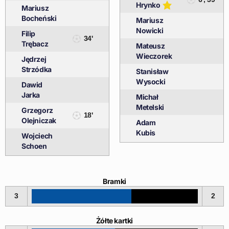
Hrynko
Mariusz
Bocheński
Mariusz
Nowicki
Filip
34'
Trębacz
Mateusz
Wieczorek
Jędrzej
Strzódka
Stanisław
Wysocki
Dawid
Jarka
Michał
Metelski
Grzegorz
18'
Olejniczak
Adam
Kubis
Wojciech
Schoen
Bramki
3
2
Żółte kartki