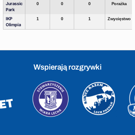
Jurassic
0
0
0
Porażka
Park
IKP
1
0
1
Zwycięstwo
Olimpia
Wspierają rozgrywki