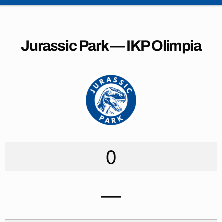
Jurassic Park — IKP Olimpia
0
—