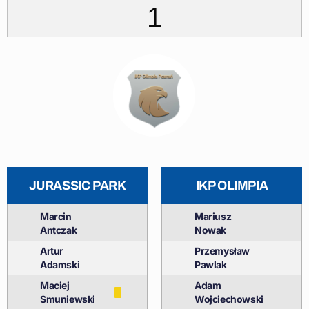
1
JURASSIC PARK
IKP OLIMPIA
Marcin
Mariusz
Antczak
Nowak
Artur
Przemysław
Adamski
Pawlak
Maciej
Adam
Smuniewski
Wojciechowski