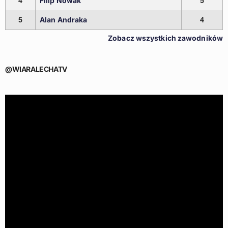
Filip Nowak
4
5
Alan Andraka
5
4
Zobacz wszystkich zawodników
@WIARALECHATV