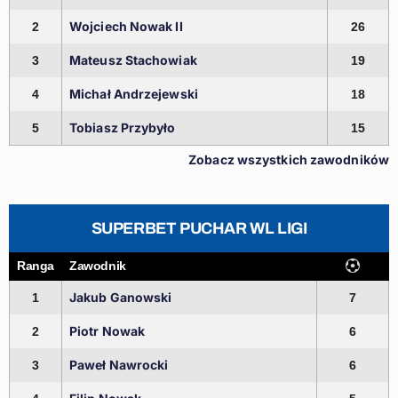
Wojciech Nowak II
2
26
Mateusz Stachowiak
3
19
Michał Andrzejewski
4
18
Tobiasz Przybyło
5
15
Zobacz wszystkich zawodników
SUPERBET PUCHAR WL LIGI
Ranga
Zawodnik
Jakub Ganowski
1
7
Piotr Nowak
2
6
Paweł Nawrocki
3
6