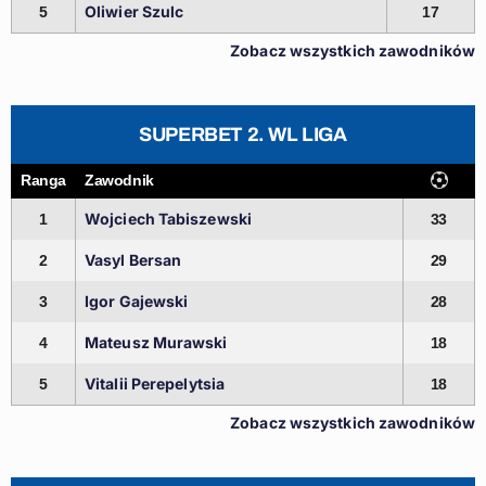
Oliwier Szulc
5
17
Zobacz wszystkich zawodników
SUPERBET 2. WL LIGA
Ranga
Zawodnik
Wojciech Tabiszewski
1
33
Vasyl Bersan
2
29
Igor Gajewski
3
28
Mateusz Murawski
4
18
Vitalii Perepelytsia
5
18
Zobacz wszystkich zawodników