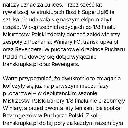
należy uznać za sukces. Przez sześć lat
rywalizacji w strukturach Bostik SuperLigi6 ta
sztuka nie udawała się naszym ekipom zbyt
często. W poprzednich edycjach do 1/8 finału
Mistrzostw Polski zdołały dotrzeć zaledwie trzy
zespoły z Poznania: Winiary FC, transkrupka.pl
oraz Revengers. W pucharowej drabince Pucharu
Polski meldowały się dotąd wyłącznie
transkrupka.pl oraz Revengers.
Warto przypomnieć, że dwukrotnie te zmagania
kończyły się już na pierwszym meczu fazy
pucharowej – w debiutanckim sezonie
Mistrzostw Polski bariery 1/8 finału nie przebrnęły
Winiary, a przed dwoma laty ten sam los spotkał
Revengersów w Pucharze Polski. Z kolei
transkrupka.pl do tej pory za każdym razem była