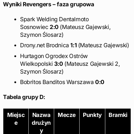
Wyniki Revengers – faza grupowa
Spark Welding Dentalmoto
Sosnowiec
2:0
(Mateusz Gajewski,
Szymon Ślosarz)
Drony.net Brodnica
1:1
(Mateusz Gajewski)
Hurtagon Ogrodex Ostrów
Wielkopolski
3:0
(Mateusz Gajewski 2,
Szymon Ślosarz)
Bobritos Banditos Warszawa
0:0
Tabela grupy D:
Miejsc
Nazwa
Mecze
Punkty
Bramki
e
drużyn
y