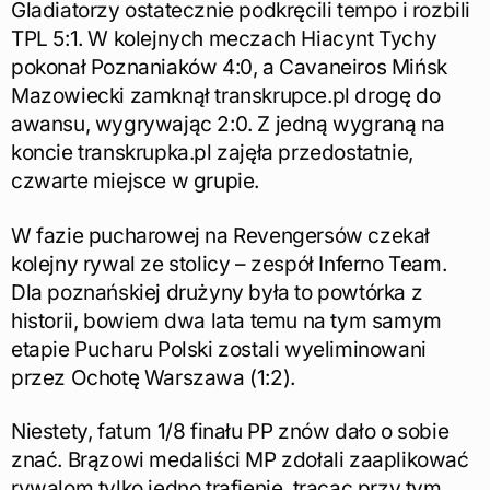
Gladiatorzy ostatecznie podkręcili tempo i rozbili
TPL 5:1. W kolejnych meczach Hiacynt Tychy
pokonał Poznaniaków 4:0, a Cavaneiros Mińsk
Mazowiecki zamknął transkrupce.pl drogę do
awansu, wygrywając 2:0. Z jedną wygraną na
koncie transkrupka.pl zajęła przedostatnie,
czwarte miejsce w grupie.
W fazie pucharowej na Revengersów czekał
kolejny rywal ze stolicy – zespół Inferno Team.
Dla poznańskiej drużyny była to powtórka z
historii, bowiem dwa lata temu na tym samym
etapie Pucharu Polski zostali wyeliminowani
przez Ochotę Warszawa (1:2).
Niestety, fatum 1/8 finału PP znów dało o sobie
znać. Brązowi medaliści MP zdołali zaaplikować
rywalom tylko jedno trafienie, tracąc przy tym