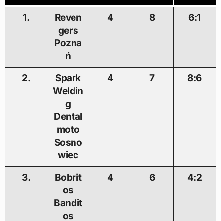
1.
Reven
4
8
6:1
gers
Pozna
ń
2.
Spark
4
7
8:6
Weldin
g
Dental
moto
Sosno
wiec
3.
Bobrit
4
6
4:2
os
Bandit
os