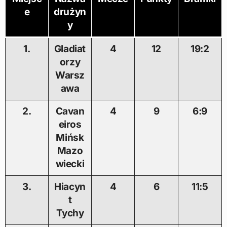
e
drużyn
y
1.
Gladiat
4
12
19:2
orzy
Warsz
awa
2.
Cavan
4
9
6:9
eiros
Mińsk
Mazo
wiecki
3.
Hiacyn
4
6
11:5
t
Tychy