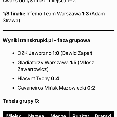
Awans do 1/8 finału: miejsca 1–2.
1/8 finału:
Inferno Team Warszawa
1:3
(Adam
Strawa)
Wyniki transkrupki.pl – faza grupowa
OZK Jaworzno
1:0
(Dawid Zapał)
Gladiatorzy Warszawa
1:5
(Miłosz
Zawartowicz)
Hiacynt Tychy
0:4
Cavaneiros Mińsk Mazowiecki
0:2
Tabela grupy G:
Miejsc
Nazwa
Mecze
Punkty
Bramki