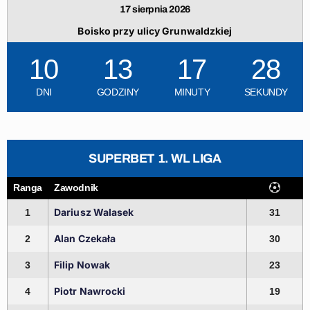
17 sierpnia 2026
Boisko przy ulicy Grunwaldzkiej
10
13
17
27
DNI
GODZINY
MINUTY
SEKUNDY
SUPERBET 1. WL LIGA
Ranga
Zawodnik
Dariusz Walasek
1
31
Alan Czekała
2
30
Filip Nowak
3
23
Piotr Nawrocki
4
19