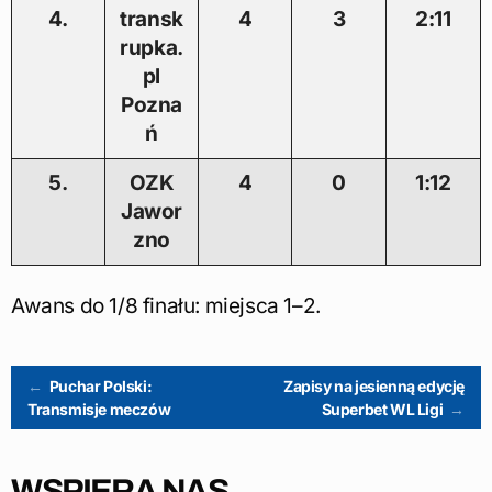
4.
transk
4
3
2:11
rupka.
pl
Pozna
ń
5.
OZK
4
0
1:12
Jawor
zno
Awans do 1/8 finału: miejsca 1–2.
Post
←
Puchar Polski:
Zapisy na jesienną edycję
Transmisje meczów
Superbet WL Ligi
→
navigation
WSPIERA NAS