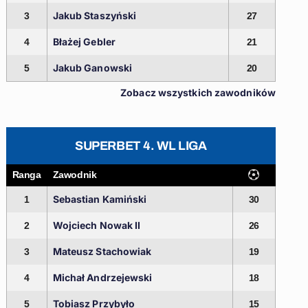
Jakub Staszyński
3
27
Błażej Gebler
4
21
Jakub Ganowski
5
20
Zobacz wszystkich zawodników
SUPERBET 4. WL LIGA
Ranga
Zawodnik
Sebastian Kamiński
1
30
Wojciech Nowak II
2
26
Mateusz Stachowiak
3
19
Michał Andrzejewski
4
18
Tobiasz Przybyło
5
15