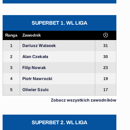
SUPERBET 1. WL LIGA
Ranga
Zawodnik
Dariusz Walasek
1
31
Alan Czekała
2
30
Filip Nowak
3
23
Piotr Nawrocki
4
19
Oliwier Szulc
5
17
Zobacz wszystkich zawodników
SUPERBET 2. WL LIGA