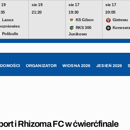
e 19
sie 19
sie 17
sie 17
:35
21:20
19:30
20:05
Lacus
KS Gibon
Gietewu
oczniowiec
RKS 300
Koneserz
Polibulls
Junikowo
ADOMOŚCI
ORGANIZATOR
WIOSNA 2026
JESIEŃ 2026
ort i Rhizoma FC w ćwierćfinale