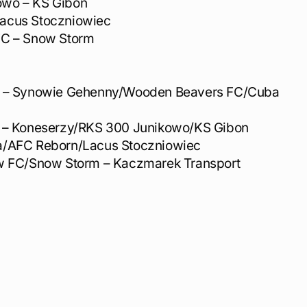
owo – KS Gibon
acus Stoczniowiec
FC – Snow Storm
al – Synowie Gehenny/Wooden Beavers FC/Cuba
s – Koneserzy/RKS 300 Junikowo/KS Gibon
a/AFC Reborn/Lacus Stoczniowiec
ew FC/Snow Storm – Kaczmarek Transport