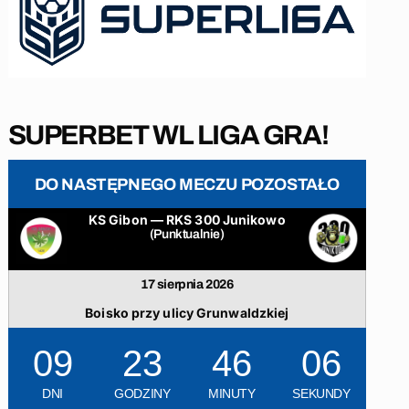
SUPERBET WL LIGA GRA!
DO NASTĘPNEGO MECZU POZOSTAŁO
KS Gibon — RKS 300 Junikowo
(Punktualnie)
17 sierpnia 2026
Boisko przy ulicy Grunwaldzkiej
09
23
46
05
DNI
GODZINY
MINUTY
SEKUNDY