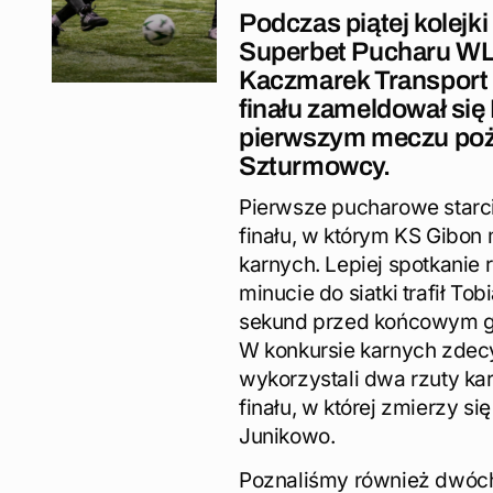
Podczas piątej kolejk
Superbet Pucharu WL 
Kaczmarek Transport 
finału zameldował się
pierwszym meczu poże
Szturmowcy.
Pierwsze pucharowe starci
finału, w którym KS Gibon 
karnych. Lepiej spotkanie
minucie do siatki trafił To
sekund przed końcowym gw
W konkursie karnych zdecy
wykorzystali dwa rzuty ka
finału, w której zmierzy s
Junikowo.
Poznaliśmy również dwóch