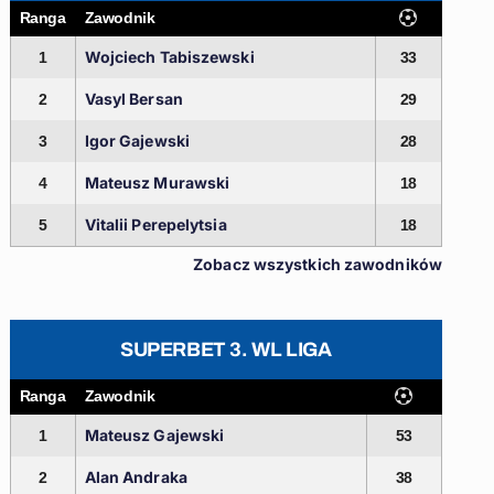
Ranga
Zawodnik
Wojciech Tabiszewski
1
33
Vasyl Bersan
2
29
Igor Gajewski
3
28
Mateusz Murawski
4
18
Vitalii Perepelytsia
5
18
Zobacz wszystkich zawodników
SUPERBET 3. WL LIGA
Ranga
Zawodnik
Mateusz Gajewski
1
53
Alan Andraka
2
38