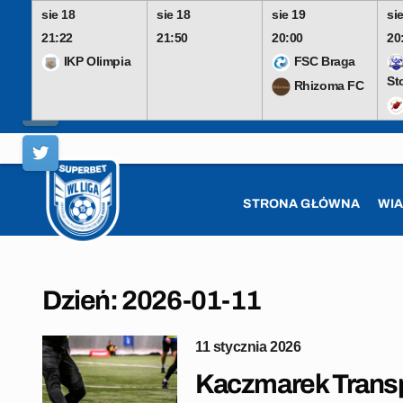
sie 18
sie 18
sie 19
si
21:22
21:50
20:00
20
IKP Olimpia
FSC Braga
St
Rhizoma FC
Skip
to
content
STRONA GŁÓWNA
WI
Dzień:
2026-01-11
11 stycznia 2026
Kaczmarek Transp