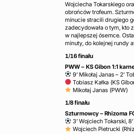
Wojciecha Tokarskiego ora
obrońców trofeum. Szturmo
minucie stracili drugiego 
zadecydowała o tym, kto z
w najlepszej ósemce. Ostat
minuty, do kolejnej rundy
1/16
finału
PWW – KS Gibon
1:1 karn
9’ Mikołaj Janas – 2’ To
Tobiasz Kałka (KS Gibo
Mikołaj Janas (PWW)
1/8
finału
Szturmowcy – Rhizoma F
3’ Wojciech Tokarski, 8’
Wojciech Pietrucki (Rh