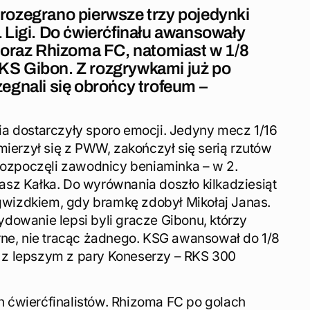
i rozegrano pierwsze trzy pojedynki
Ligi. Do ćwierćfinału awansowały
oraz Rhizoma FC, natomiast w 1/8
 KS Gibon. Z rozgrywkami już po
gnali się obrońcy trofeum –
a dostarczyły sporo emocji. Jedyny mecz 1/16
mierzył się z PWW, zakończył się serią rzutów
 rozpoczęli zawodnicy beniaminka – w 2.
biasz Kałka. Do wyrównania doszło kilkadziesiąt
izdkiem, gdy bramkę zdobył Mikołaj Janas.
dowanie lepsi byli gracze Gibonu, którzy
rne, nie tracąc żadnego. KSG awansował do 1/8
ię z lepszym z pary Koneserzy – RKS 300
 ćwierćfinalistów. Rhizoma FC po golach