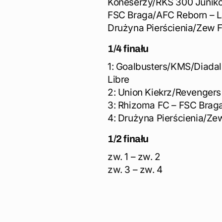
Koneserzy/RKS 300 Junik
FSC Braga/AFC Reborn – L
Drużyna Pierścienia/Zew 
1/4 finału
1: Goalbusters/KMS/Diad
Libre
2: Union Kiekrz/Revenger
3: Rhizoma FC – FSC Brag
4: Drużyna Pierścienia/Z
1/2 finału
zw. 1 – zw. 2
zw. 3 – zw. 4