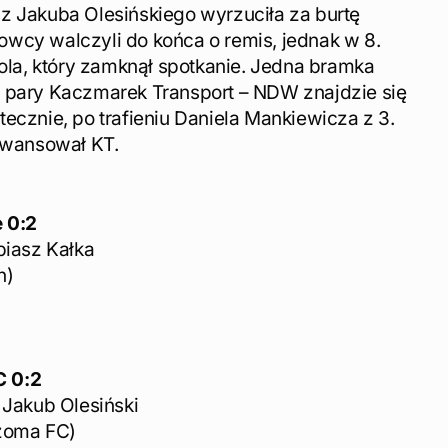
z Jakuba Olesińskiego wyrzuciła za burtę
wcy walczyli do końca o remis, jednak w 8.
gola, który zamknął spotkanie. Jedna bramka
 pary Kaczmarek Transport – NDW znajdzie się
ecznie, po trafieniu Daniela Mankiewicza z 3.
 awansował KT.
e 0:2
biasz Kałka
n)
C
0:2
 Jakub Olesiński
izoma FC)