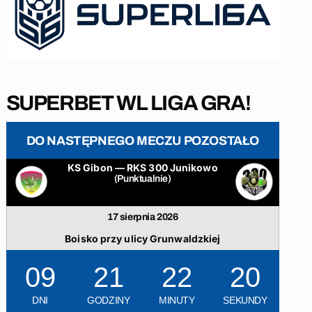
SUPERBET WL LIGA GRA!
DO NASTĘPNEGO MECZU POZOSTAŁO
KS Gibon — RKS 300 Junikowo
(Punktualnie)
17 sierpnia 2026
Boisko przy ulicy Grunwaldzkiej
09
21
22
19
DNI
GODZINY
MINUTY
SEKUNDY