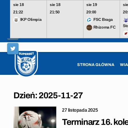
sie 18
sie 18
sie 19
si
21:22
21:50
20:00
20
IKP Olimpia
FSC Braga
St
Rhizoma FC
Skip
to
content
STRONA GŁÓWNA
WI
Dzień:
2025-11-27
27 listopada 2025
Terminarz 16. kole