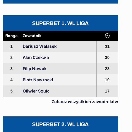
SUPERBET 1. WL LIGA
Ranga
Zawodnik
Dariusz Walasek
1
31
Alan Czekała
2
30
Filip Nowak
3
23
Piotr Nawrocki
4
19
Oliwier Szulc
5
17
Zobacz wszystkich zawodników
SUPERBET 2. WL LIGA