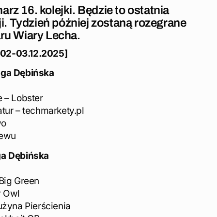
rz 16. kolejki. Będzie to ostatnia
ji. Tydzień później zostaną rozegrane
aru Wiary Lecha.
02-03.12.2025]
ga Dębińska
 – Lobster
tur – techmarkety.pl
wo
tewu
a Dębińska
 Big Green
y Owl
użyna Pierścienia