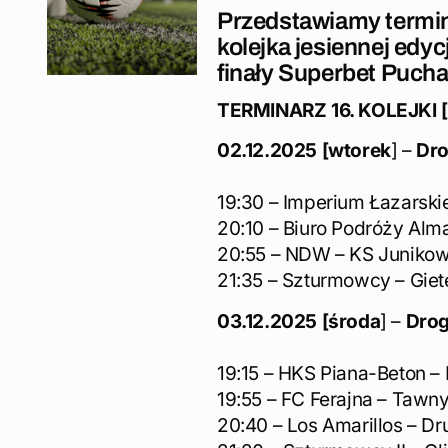
Przedstawiamy termina
kolejka jesiennej edyc
finały Superbet Puch
TERMINARZ 16. KOLEJKI [
02.12.2025 [wtorek
] –
Dro
19:30 – Imperium Łazarskie
20:10 – Biuro Podróży Alma
20:55 – NDW – KS Juniko
21:35 – Szturmowcy – Gie
03.12.2025 [środa
] –
Drog
19:15 – HKS Piana-Beton –
19:55 – FC Ferajna – Tawn
20:40 – Los Amarillos – Dr