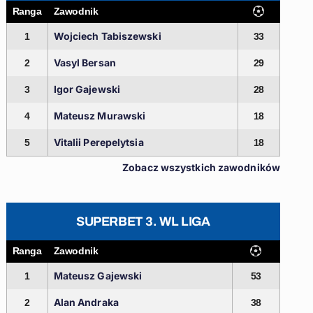
Ranga
Zawodnik
Wojciech Tabiszewski
1
33
Vasyl Bersan
2
29
Igor Gajewski
3
28
Mateusz Murawski
4
18
Vitalii Perepelytsia
5
18
Zobacz wszystkich zawodników
SUPERBET 3. WL LIGA
Ranga
Zawodnik
Mateusz Gajewski
1
53
Alan Andraka
2
38