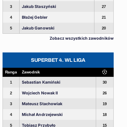
Jakub Staszyński
3
27
Błażej Gebler
4
21
Jakub Ganowski
5
20
Zobacz wszystkich zawodników
SUPERBET 4. WL LIGA
Ranga
Zawodnik
Sebastian Kamiński
1
30
Wojciech Nowak II
2
26
Mateusz Stachowiak
3
19
Michał Andrzejewski
4
18
Tobiasz Przybyło
5
15