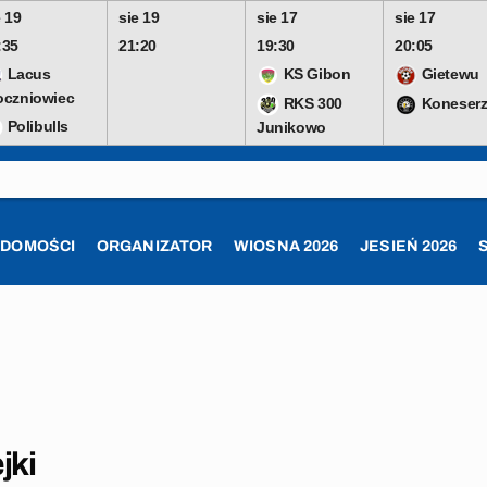
e 19
sie 19
sie 17
sie 17
:35
21:20
19:30
20:05
Lacus
KS Gibon
Gietewu
oczniowiec
RKS 300
Koneserz
Polibulls
Junikowo
ADOMOŚCI
ORGANIZATOR
WIOSNA 2026
JESIEŃ 2026
jki