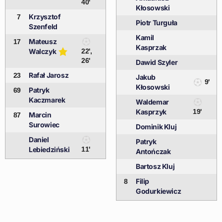
40'
Kłosowski
Krzysztof
7
Piotr Turguła
Szenfeld
Kamil
Mateusz
17
Kasprzak
Walczyk
22',
26'
Dawid Szyler
Rafał Jarosz
23
Jakub
9'
Kłosowski
Patryk
69
Kaczmarek
Waldemar
Kasprzyk
19'
Marcin
87
Surowiec
Dominik Kluj
Daniel
Patryk
Lebiedziński
11'
Antończak
Bartosz Kluj
Filip
8
Godurkiewicz