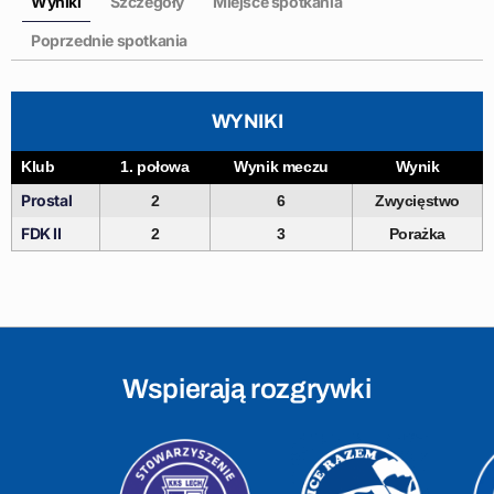
Wyniki
Szczegóły
Miejsce spotkania
Poprzednie spotkania
WYNIKI
Klub
1. połowa
Wynik meczu
Wynik
Prostal
2
6
Zwycięstwo
FDK II
2
3
Porażka
Wspierają rozgrywki