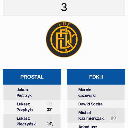
3
PROSTAL
FDK II
Jakub
Marcin
Pietrzyk
Łażewski
Łukasz
Dawid Socha
Przybyła
32'
Michał
Łukasz
Kazimierczak
29'
Pieczyński
14',
Arkadiusz