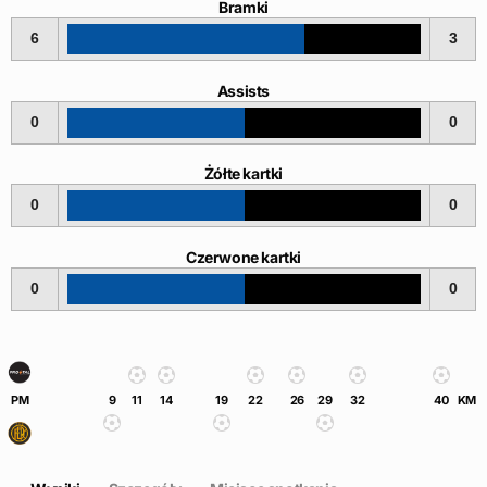
Bramki
6
3
Assists
0
0
Żółte kartki
0
0
Czerwone kartki
0
0
PM
9
11
14
19
22
26
29
32
40
KM