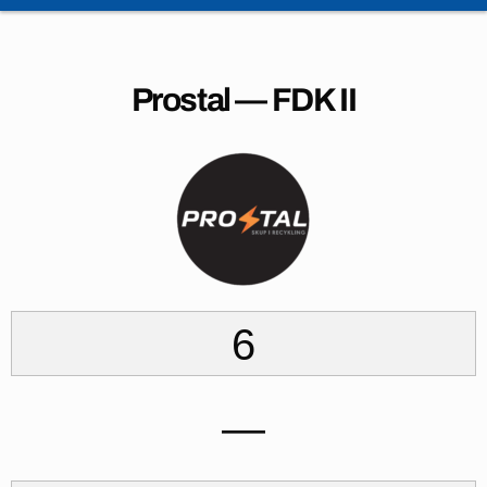
Prostal — FDK II
6
—