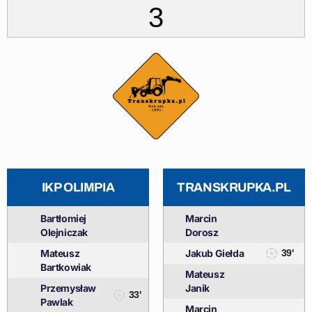
3
IKP OLIMPIA
TRANSKRUPKA.PL
Bartłomiej
Marcin
Olejniczak
Dorosz
Mateusz
Jakub Giełda
39'
Bartkowiak
Mateusz
Przemysław
Janik
33'
Pawlak
Marcin