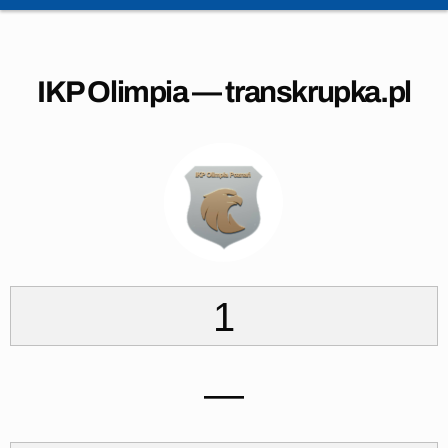
IKP Olimpia — transkrupka.pl
1
—