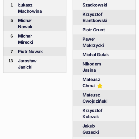
Łukasz
Szadkowski
1
Machowina
Krzysztof
Michał
Elantkowski
5
Nowak
Piotr Grunt
Michał
6
Paweł
Mirecki
Mokrzycki
Piotr Nowak
7
Michał Golak
Jarosław
13
Nikodem
Janicki
Jasina
Mateusz
Chmal
Mateusz
Cwojdziński
Krzysztof
Kulczak
Jakub
Gazecki