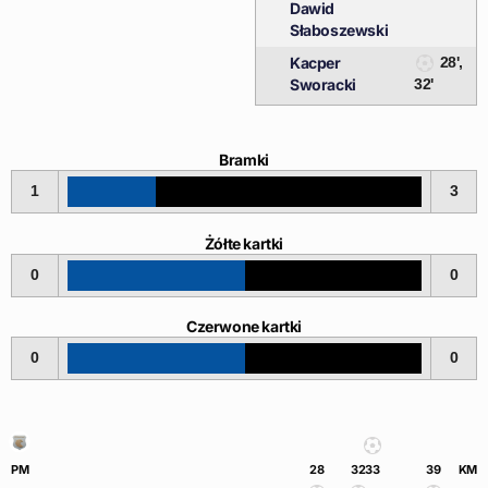
Dawid
Słaboszewski
Kacper
28',
Sworacki
32'
Bramki
1
3
Żółte kartki
0
0
Czerwone kartki
0
0
PM
28
32
33
39
KM