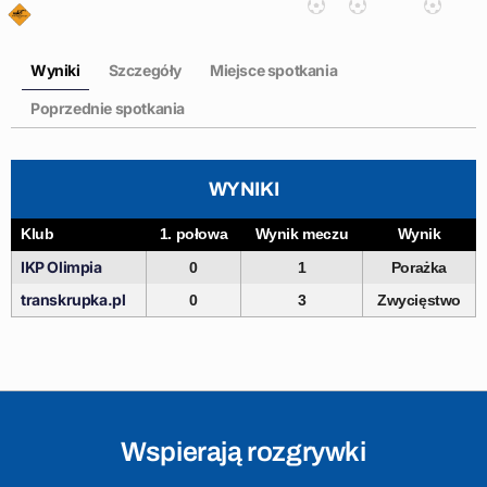
Wyniki
Szczegóły
Miejsce spotkania
Poprzednie spotkania
WYNIKI
Klub
1. połowa
Wynik meczu
Wynik
IKP Olimpia
0
1
Porażka
transkrupka.pl
0
3
Zwycięstwo
Wspierają rozgrywki