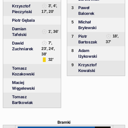
Krzysztof
3', 4',
Paweł
3
Pieczyński
17', 20'
Balcerek
Piotr Gębala
Michał
5
Brylewski
Damian
1', 36'
Tafelski
Piotr
18',
7
Bartoszak
37'
Dawid
7',
Zuchniarek
23', 24',
Adam
8
38'
Iżykowski
32'
Krzysztof
9
Tomasz
Kowalski
Kozakowski
Maciej
Węgelewski
Tomasz
Bartkowiak
Bramki