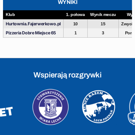
WYNIKI
Klub
1. połowa
Wynik meczu
Wyn
Hurtownia.Fajerwerkowo.pl
10
15
Zwyci
Pizzeria Dobre Miejsce 65
1
3
Pora
Wspierają rozgrywki