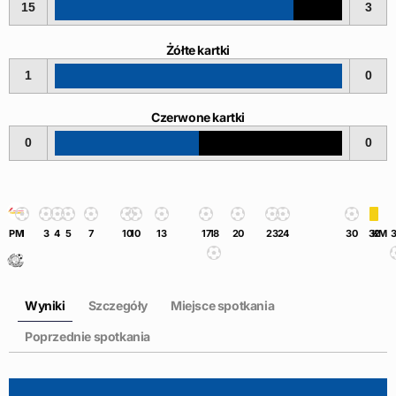
15
3
Żółte kartki
1
0
Czerwone kartki
0
0
PM
1
3
4
5
7
10
10
13
17
18
20
23
24
30
32
KM
Wyniki
Szczegóły
Miejsce spotkania
Poprzednie spotkania