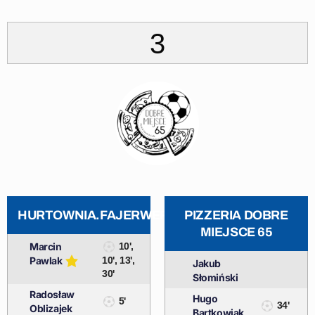
3
HURTOWNIA.FAJERWERKOWO.PL
PIZZERIA DOBRE
MIEJSCE 65
Marcin
10',
Pawlak
10', 13',
Jakub
30'
Słomiński
Radosław
Hugo
5'
34'
Oblizajek
Bartkowiak